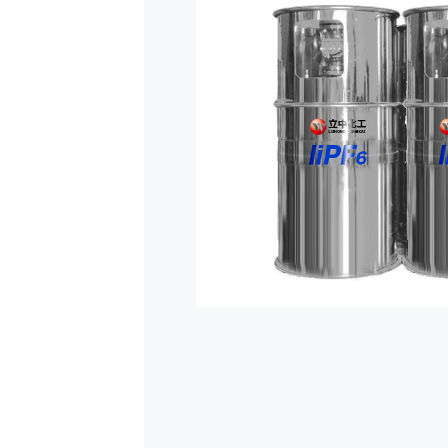
钠和8
吨氟
品。