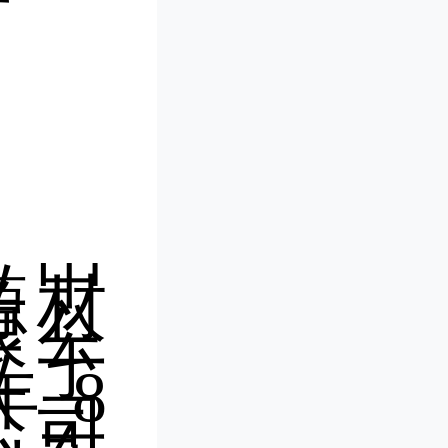
材
立中
源材
限公
立于
1年8
公司