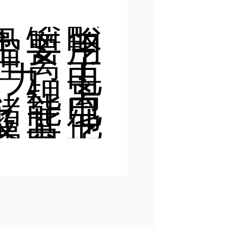
氟磷酸
主要用
锂离子
力电
、锂离
储能电
及其他
费电子
池，是
离子电
主要的
解质材
，也是