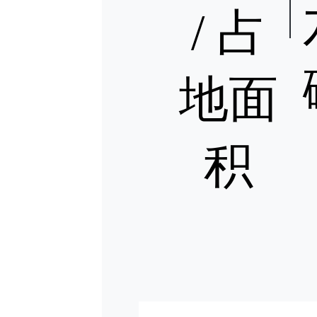
线分
建设
/ 占
期10
吨六
酸
地面
240
氟化
二期8
积
吨六
酸
800
氟磺
胺
300
子级