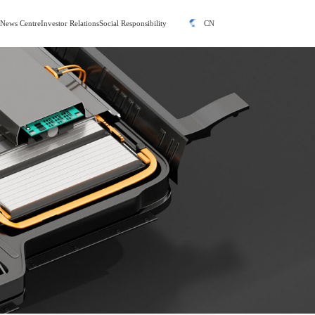
y
News Centre
Investor Relations
Social Responsibility
CN