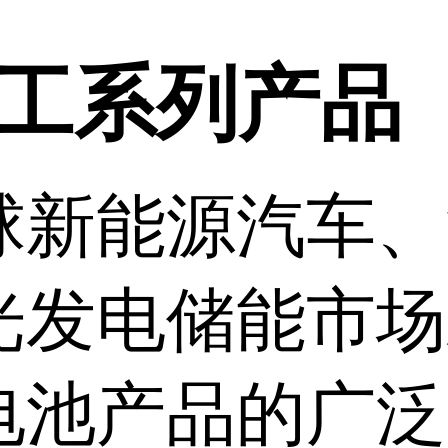
锂
解
的
工系列产品
分
电
43
球新能源汽车、
光发电储能市场
电池产品的广泛