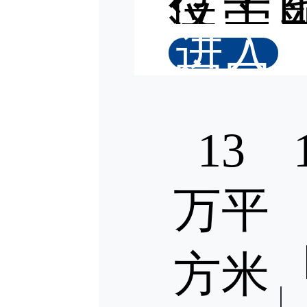
位于
济宁
料产
进入
区，
官网
面积1
平
（2
亩）
13
要产
新能
万平
电池
电池
料和
系
方米
品。