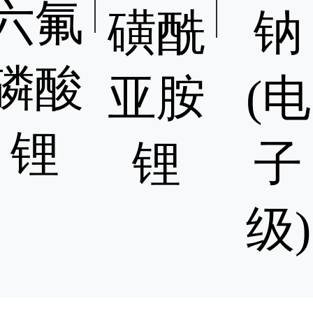
两期
六氟
，一
磺酰
钠
000
氟磷
磷酸
锂，
亚胺
(电
00吨
盐；
锂
000
锂
子
氟磷
锂，
0吨双
级)
酰亚
锂、
0吨电
氟化