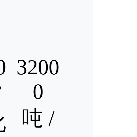
0
3200
0
/
吨 /
化