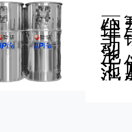
000
盐产
六
锂
于
动
池
子
池
消
电
锂
池
电
料