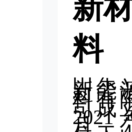
新
料
山东
新能
料有
司成
202
月，