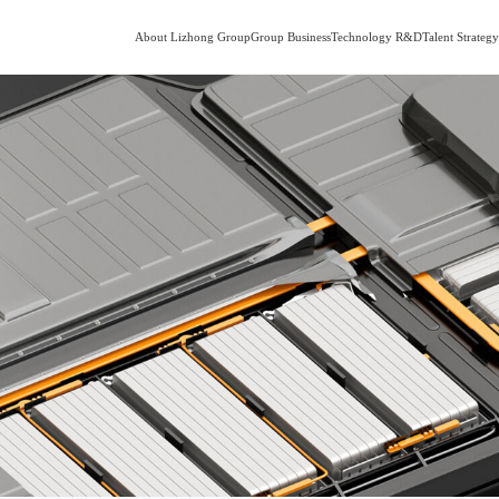
About Lizhong Group
Group Business
Technology R&D
Talent Strateg