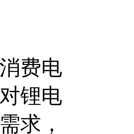
电池电
液重要
组成部
，约占
解液总
成本
%。
消费电
对锂电
需求，