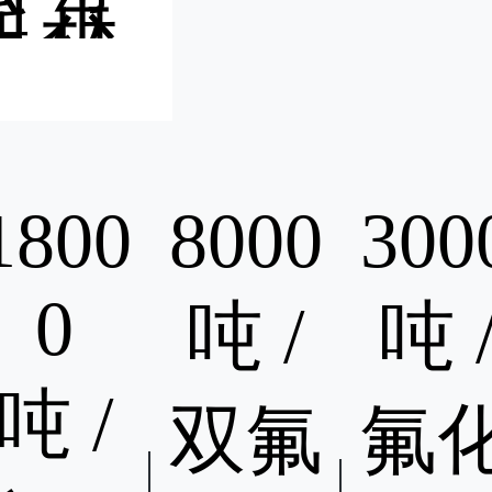
山东
新材
业园
占地
3万
方米
00
。主
1800
8000
300
品为
源锂
0
吨 /
吨 
、钠
新材
氟盐
吨 /
列产
双氟
氟
生产