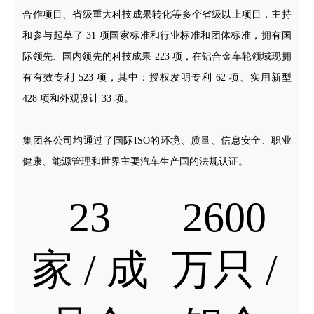
合作项目、省级重大科技成果转化等多个省级以上项目，主持
和参与起草了 31 项国家标准和行业标准和团体标准，拥有国
际领先、国内领先的科技成果 223 项，在铝合金车轮领域现拥
有有效专利 523 项，其中：授权发明专利 62 项、实用新型
428 项和外观设计 33 项。
集团各公司均通过了国际ISO的环境、质量、信息安全、职业
健康、能源管理和世界主要汽车生产国的法规认证。
23
2600
家 / 成
万只 /