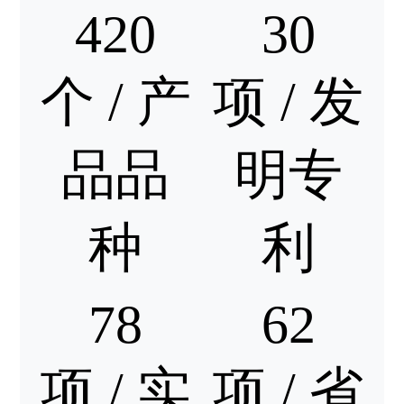
420
30
个 / 产
项 / 发
品品
明专
种
利
78
62
项 / 实
项 / 省