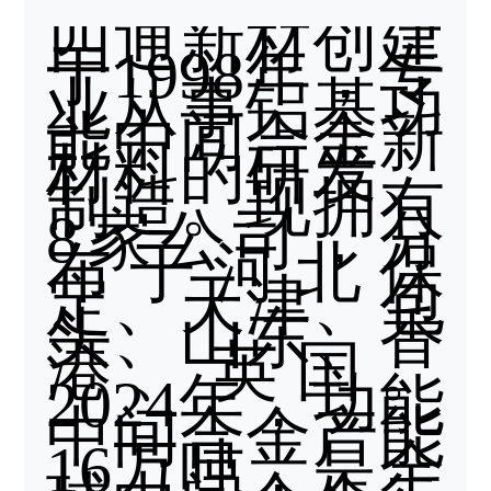
四通新材创建
于1998年，专
业从事铝基功
能中间合金新
材料的研发、
制造。现拥有
8家公司，分
布于河北保
定、天津、包
头、山东、香
港、英国。
2024年，功能
中间合金产能
16万吨，是全