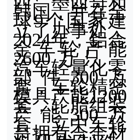
西、墨西哥和
韩国，并在全
球9个国家建
立了办事处，
2024年，铝合
金车轮产能
2600万只，
汽车轻量化零
部件300万
套，车轮精密
模具产能1200
套，轮胎组装
产能300万
套。立中车轮
是拥有合金材