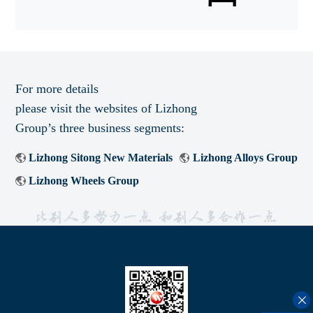
For more details
please visit the websites of Lizhong
Group’s three business segments:
Lizhong Sitong New Materials
Lizhong Alloys Group
Lizhong Wheels Group