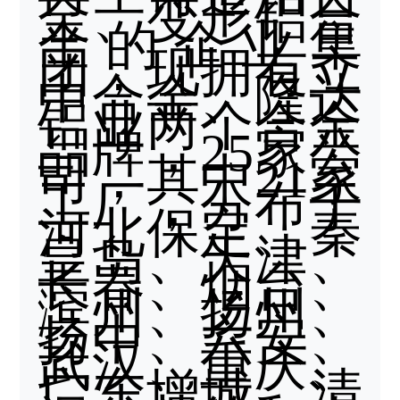
金、变形铝合
金的企业集
团，现拥有立
中合金、隆达
铝业两个合金
品牌，25家公
司，其中21家
工厂，分布于
河北保定、秦
皇岛、天津、
长春、烟台、
滨州、扬州、
扬中、六安、
武汉、重庆、
广东增城、清