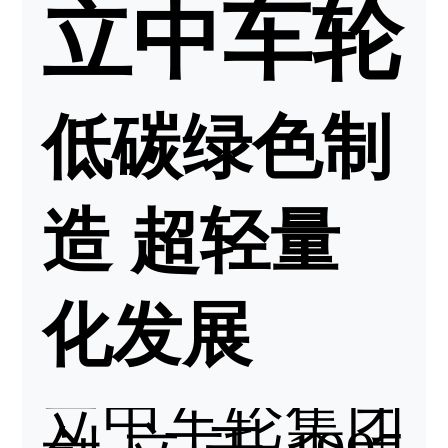
立中车轮
低碳绿色制
造 超轻量
化发展
立中车轮集团