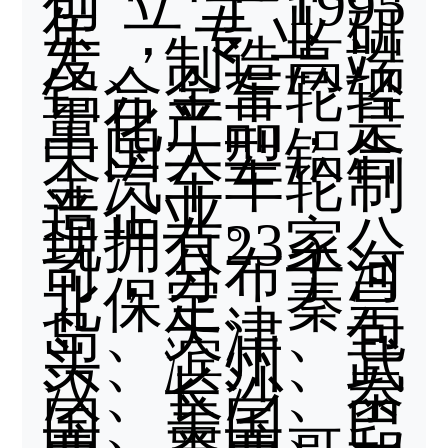
创立于1995
年，专业研
发、制造高端
铝合金车轮轻
量化产品，是
中国大型铝合
金汽车车轮制
造企业。
现拥有23家公
司，分布于河
北保定、秦皇
岛、天津、包
头、滨州、武
汉、长沙、泰
国、美国、巴