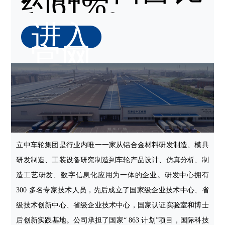
约61%。
进入
官网
立中车轮集团是行业内唯一一家从铝合金材料研发制造、模具
研发制造、工装设备研究制造到车轮产品设计、仿真分析、制
造工艺研发、数字信息化应用为一体的企业。研发中心拥有
300 多名专家技术人员，先后成立了国家级企业技术中心、省
级技术创新中心、省级企业技术中心，国家认证实验室和博士
后创新实践基地。公司承担了国家“ 863 计划”项目，国际科技