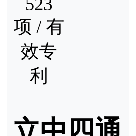
523
项 / 有
效专
利
立中四通