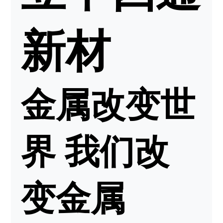
新材
金属改变世
界 我们改
变金属