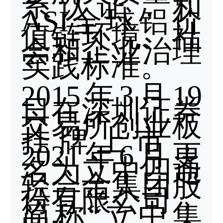
系认证，和
ASI全球铝价
值链环境、社
会和企业治理
实践标准。
2015年3月19
日在深圳证券
交易所创业板
挂牌上市，
2021年6月更
名为立中四通
轻合金集团股
份有限公司，
简称“立中集