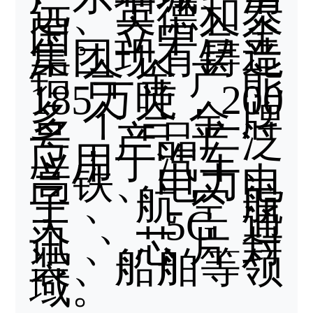
远、英德和泰
国。立中合金
集团现有铸造
铝合金产能
185万吨，200
多个合金牌
号，产品广泛
应用于汽车、
高铁、电力电
子、航空航
天、5G通
讯、芯片封
装、船舶等领
域。