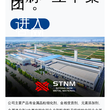
团”。
进入
官网
公司主要产品有金属晶粒细化剂、金相变质剂、元素添加剂、