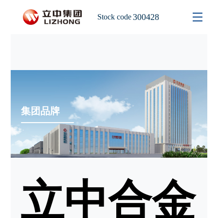
300428
Stock code
集团品牌
立中合金