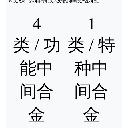
科技成果、多项非专利技术及储备和研发产品项目。
4
1
类 / 功
类 / 特
能中
种中
间合
间合
金
金