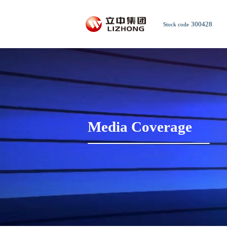
300428
Stock code
Media Coverage