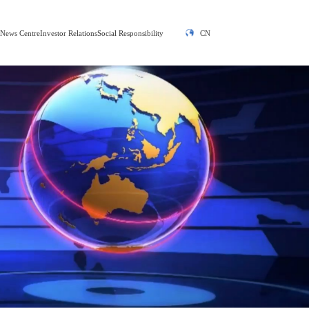
y
News Centre
Investor Relations
Social Responsibility
CN