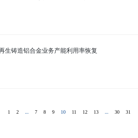
季度再生铸造铝合金业务产能利用率恢复
1
2
...
7
8
9
10
11
12
13
...
30
31