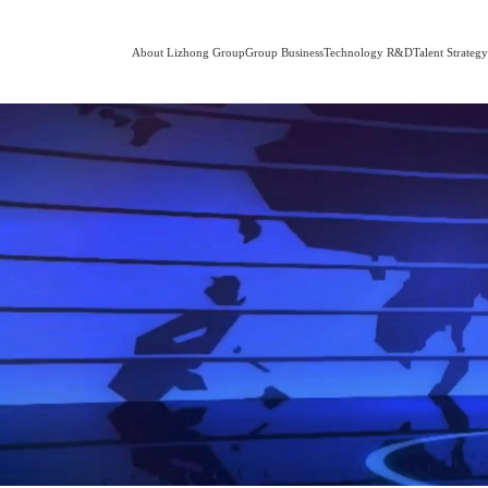
About Lizhong Group
Group Business
Technology R&D
Talent Strateg