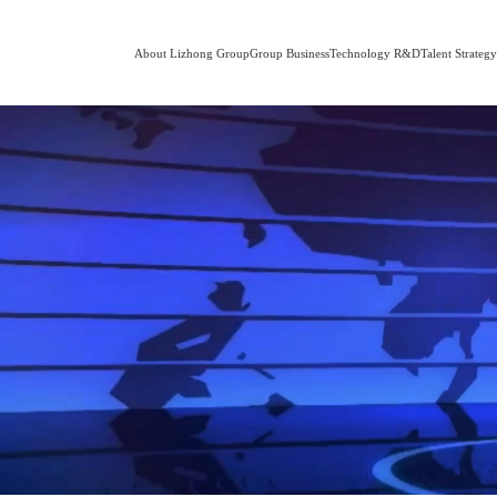
About Lizhong Group
Group Business
Technology R&D
Talent Strateg