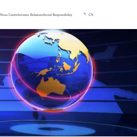
y
News Centre
Investor Relations
Social Responsibility
CN