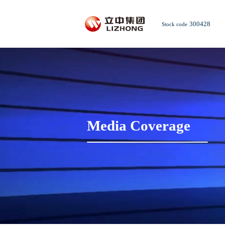
300428
Stock code
Media Coverage