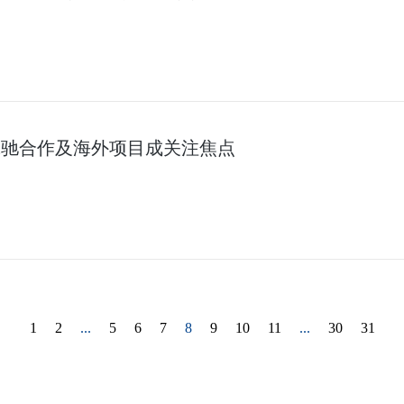
翼驰合作及海外项目成关注焦点
1
2
...
5
6
7
8
9
10
11
...
30
31