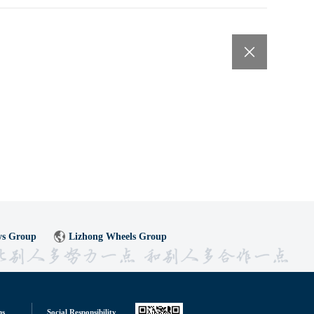
ys Group
Lizhong Wheels Group
ns
Social Responsibility