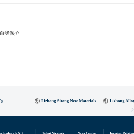
强自我保护
’s
Lizhong Sitong New Materials
Lizhong Allo
echnology R&D
Talent Strategy
News Centre
Investor Relatio