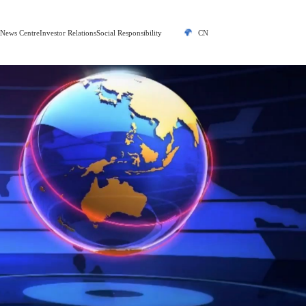
y
News Centre
Investor Relations
Social Responsibility
CN