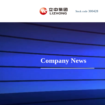
300428
Stock code
Company News