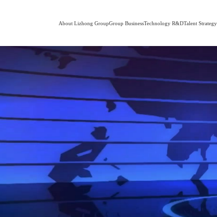
About Lizhong Group
Group Business
Technology R&D
Talent Strateg