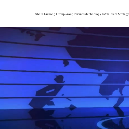
About Lizhong Group
Group Business
Technology R&D
Talent Strateg