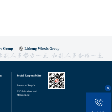
ys Group
Lizhong Wheels Group
ns
Social Responsibility
Resources Recycle
ESG Initiatives and
Management