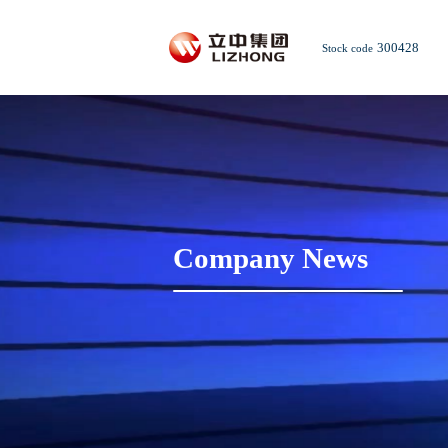
300428
Stock code
Company News