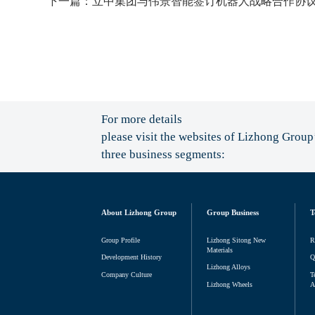
下一篇：立中集团与伟景智能签订机器人战略合作协
For more details
please visit the websites of Lizhong Group
three business segments:
About Lizhong Group
Group Business
T
Group Profile
Lizhong Sitong New
R
Materials
Development History
Q
Lizhong Alloys
Company Culture
T
Lizhong Wheels
A