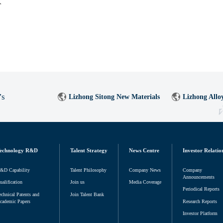
议
’s
Lizhong Sitong New Materials
Lizhong Allo
echnology R&D
Talent Strategy
News Centre
Investor Relatio
&D Capability
Talent Philosophy
Company News
Company
Announcements
ualification
Join us
Media Coverage
Periodical Reports
echnical Patents and
Join Talent Bank
cademic Papers
Research Reports
Investor Platform