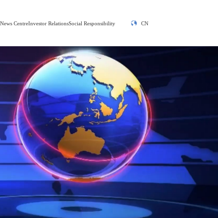
y
News Centre
Investor Relations
Social Responsibility
CN