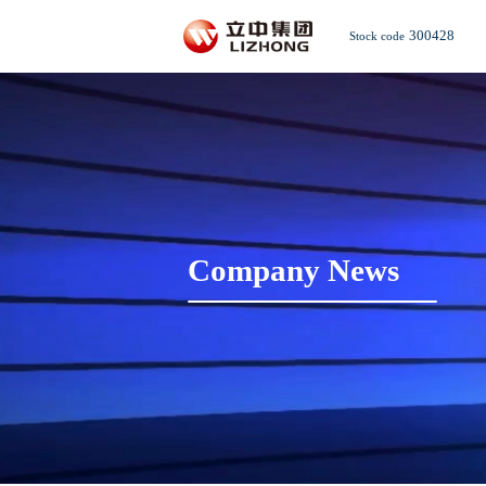
300428
Stock code
Company News