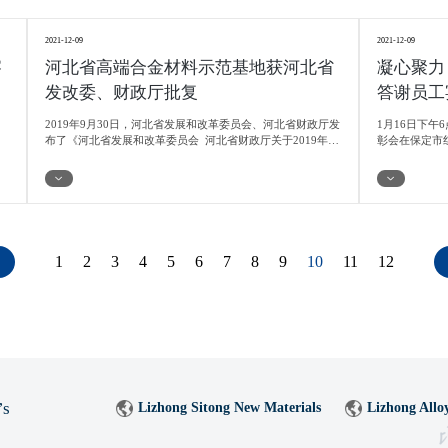
2021-12-09
2021-12-09
察
河北省高端合金材料示范基地获河北省
凝心聚力
发改委、财政厅批复
答谢员工
2019年9月30日，河北省发展和改革委员会、河北省财政厅发
1月16日下午
布了《河北省发展和改革委员会 河北省财政厅关于2019年省
彰会在保定市
战略性新兴产业示范基地建设方案的批复》冀发改高技
绕“凝心聚力
〔2019〕361号，同意依托17家省级以上开发区，在战略性新
括总经理致辞
兴产业8大领域的二级细分领域建设17家河北省战略性新兴产
员工表彰、员
业示范基地。
节。晚会过程
奋、进取、愉
做出了总结，
1
2
3
4
5
6
7
8
9
10
11
12
’s
Lizhong Sitong New Materials
Lizhong Allo