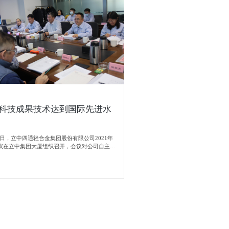
科技成果技术达到国际先进水
月25日，立中四通轻合金集团股份有限公司2021年
议在立中集团大厦组织召开，会议对公司自主研
果进行评价，经评价，STNM.航空级
合金、STNM.高含量速溶Fe90Al5F5添加剂、
线荧光光谱仪检测铝锆中间、STNM.铝合金轮毂用
项科技成果技术达到国际先进水平；
Sr15卷材及其制备技术达到国内领先水平。本次评
通集团打造技术、产品、市场协同发展具有积极