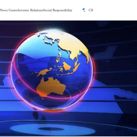
y
News Centre
Investor Relations
Social Responsibility
CN