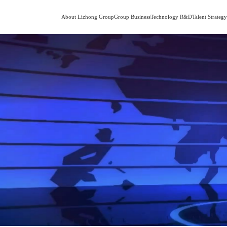
About Lizhong Group
Group Business
Technology R&D
Talent Strateg