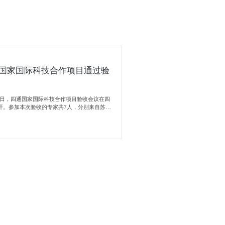
国家国际科技合作项目通过验
月31日，四通国家国际科技合作项目验收会议在四
开。参加本次验收的专家共7人，分别来自苏州
院、机械科学研究总院、西北有色金属研究所、
研究院、钢铁研究总院、河北工业大学、河北省
设计院等单位。另外，河北省科技厅领导及保定
了本次项目验收会议。