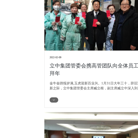
2022-02-09
立中集团管委会携高管团队向全体员
拜年
金牛奋蹄报岁满,玉虎迎新百业兴。1月31日大年三十，辞旧
新之际，立中集团管委会主席臧立根，副主席臧立中深入到
团驻保公司基层部门和生产车间，悉心了解员工就地过年、
全生产等情况，为春节坚守岗位的一线干部员工送去了诚挚
问候和新春的祝福。