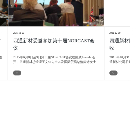
2021-12-09
2021-12-09
省
四通新材受邀参加第十届NORCAST会
四通新材
议
收
发
2015年6月8日至9日第十届NORCAST会议在挪威Arendal召
2015年10
开，四通新材总经理王文红先生以及国际贸易总监闫涛女士受
通新材公司召
NORCAST委员会邀请参加了本次会议，并代表中国中间合金
有色金属研究
新
行业做了主题为“中间合金及晶粒细化剂” 的报告，报告介绍
北京航空材料
产
了中间合金在中国的生产现状、产能、创新与发展以及在国内
机械科学研究
外市场情况。
市领导也出席