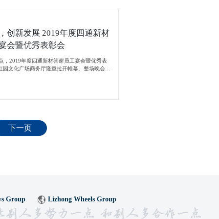
，创新发展 2019年度四通新材
宴会暨优秀表彰会
6点，2019年度四通新材答谢员工宴会暨优秀表
红园文化广场商务厅隆重拉开帷幕。整场晚会围
，创新发展”的年会主题。年会历时三个小时，包
、董事长宣贯集团发展史及未来发展规划、优秀
工文艺汇演以及现场抽奖和有奖知识竞答五个环
中，无数次响起热烈的掌声，全场始终洋溢着振
快的气氛。总经理的致辞中，对2019年的工作
同时对2020年的工作提出了更高的要求。
下一页
ys Group
Lizhong Wheels Group