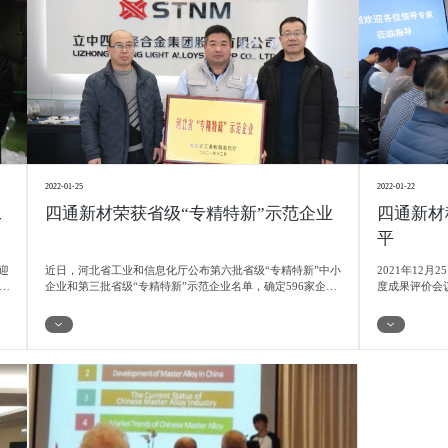
2022-01-25
2022-01-22
工
四通新材荣获省级“专精特新”示范企业
四通新材
平
迎
近日，河北省工业和信息化厅公布第六批省级“专精特新”中小
2021年12
集
企业和第三批省级“专精特新”示范企业名单，确定596家企业
度成果评价会
安
为第六批河北省“专精特新”中小企业、188家企业为第三批河
发的5项科技成
的
北省“专精特新”示范企业。
MoAl60:40
STNM.X射
优质精炼剂4
STNM.Al
价会对立中四
的推动作用。