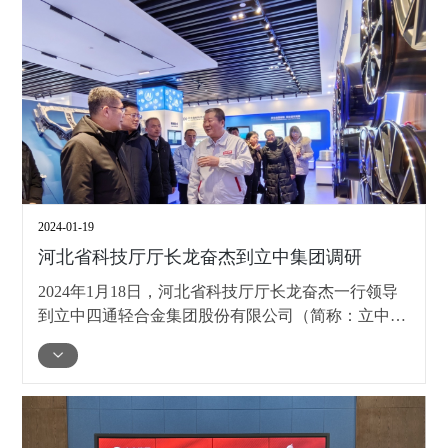
局已初见成效，生产基地、销售市场和技术研发的全
球布局均已完善。铝合金车轮的海外订单占比已超过
50%，展现出集团在国际市场上的强大竞争力。
2024-01-19
河北省科技厅厅长龙奋杰到立中集团调研
2024年1月18日，河北省科技厅厅长龙奋杰一行领导
到立中四通轻合金集团股份有限公司（简称：立中集
团）调研科技创新及重点项目进展情况。省科技厅资
源配置处处长董玉慧、保定市科技局二级调研员徐春
齐，保定市清苑区委常委，清苑经济开发区党工委书
记、管委会主任丁磊、清苑区工信局局长王占龙参加
调研。